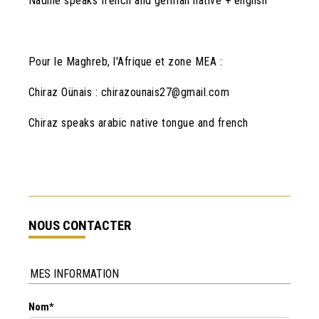
Nadine speaks french and german native + english
Pour le Maghreb, l'Afrique et zone MEA :
Chiraz Oünais : chirazounais27@gmail.com
Chiraz speaks arabic native tongue and french
NOUS CONTACTER
MES INFORMATION
Nom*